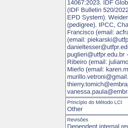
14067:2023. IDF Globa
(IDF Bulletin 520/202
EPD System). Weidema
(pedigree). IPCC, Cha
Francisco (email: acf
(email: piekarski@utfp
danieltesser@utfpr.edu
puglieri@utfpr.edu.br
Ribeiro (email: julia
Mierlo (email: karen.m
murillo.vetroni@gmail
thierry.tomich@embra
vanessa.paula@embra
Princípio do Método LCI
Other
Revisões
Dependent internal re