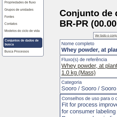
Propriedades de fluxo
as
ferramentas
Grupos de unidades
Conjunto de 
do
site,
Fontes
o
BR-PR (00.00
seletor
Contatos
de
idiomas
Modelos do ciclo de vida
e
Ver todo o conj
o
caminho
Conjuntos de dados de
Nome completo
de
busca
navegação
Whey powder, at pla
Busca Processos
Fluxo(s) de referência
Whey powder, at plant
1.0 kg (Mass)
Categoria
Sooro / Sooro / Sooro
Conselhos de uso para o 
Fit for process impro
for consumer labeling