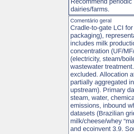
Recommend periodic u
dairies/farms.
Comentário geral
Cradle-to-gate LCI for
packaging), represent
includes milk productio
concentration (UF/MF/R
(electricity, steam/boil
wastewater treatment. 
excluded. Allocation a
partially aggregated i
upstream). Primary dat
steam, water, chemica
emissions, inbound wh
datasets (Brazilian gr
milk/cheese/whey “mar
and ecoinvent 3.9. 