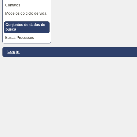
as
Contatos
ferramentas
do
Modelos do ciclo de vida
site,
o
Conjuntos de dados de
seletor
de
busca
idiomas
Busca Processos
e
o
caminho
de
Login
navegação