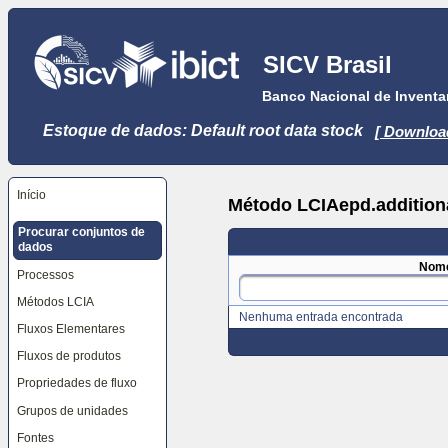
Ir
para
o
SICV Brasil
conteúdo
principal
Banco Nacional de Inventar
[tecla
de
atalho
Estoque de dados: Default root data stock
[ Downloa
S],
pulando
as
ferramentas
do
Início
Método LCIAepd.additiona
site,
seletor
Procurar conjuntos de
de
dados
idioma,
caminho
Nom
Processos
de
navegação
Métodos LCIA
e
Nenhuma entrada encontrada
menu
Fluxos Elementares
de
navegação
Fluxos de produtos
Ir
para
Propriedades de fluxo
o
menu
Grupos de unidades
de
navegação,
Fontes
pulando