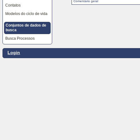
Comentário geral
as
Contatos
ferramentas
do
Modelos do ciclo de vida
site,
o
Conjuntos de dados de
seletor
de
busca
idiomas
Busca Processos
e
o
caminho
de
Login
navegação