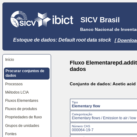
Ir
para
o
SICV Brasil
conteúdo
principal
Banco Nacional de Inventar
[tecla
de
atalho
Estoque de dados: Default root data stock
[ Downloa
S],
pulando
as
ferramentas
do
Início
Fluxo Elementarepd.addit
site,
seletor
dados
Procurar conjuntos de
de
dados
idioma,
caminho
Conjunto de dados: Acetic acid 
Processos
de
navegação
Métodos LCIA
e
menu
Fluxos Elementares
de
Tipo
Elementary flow
navegação
Fluxos de produtos
Ir
Categorização
para
Propriedades de fluxo
Elementary flows / Emission to air / low
o
menu
Grupos de unidades
Número CAS
de
000064-19-7
navegação,
Fontes
pulando