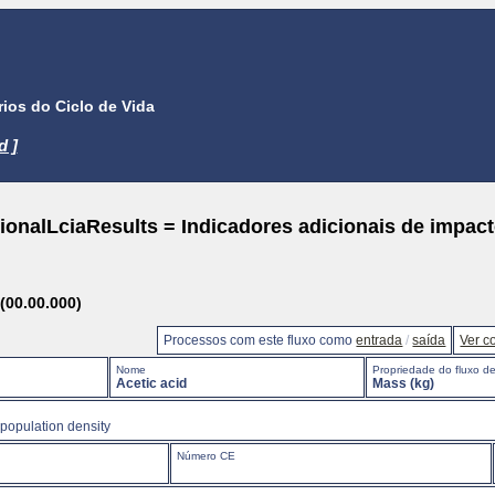
ios do Ciclo de Vida
d ]
ionalLciaResults = Indicadores adicionais de impac
(00.00.000)
Processos com este fluxo como
entrada
/
saída
Ver c
Nome
Propriedade do fluxo de
Acetic acid
Mass (kg)
 population density
Número CE