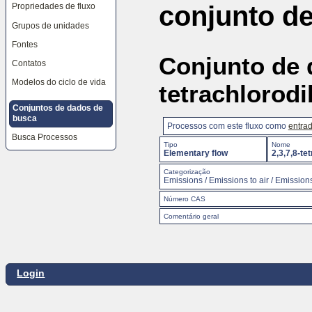
conjunto d
Propriedades de fluxo
as
ferramentas
Grupos de unidades
do
site,
Fontes
o
seletor
Conjunto de d
Contatos
de
idiomas
Modelos do ciclo de vida
tetrachlorodi
e
o
caminho
Conjuntos de dados de
de
busca
navegação
Processos com este fluxo como
entra
Busca Processos
Tipo
Nome
Elementary flow
2,3,7,8-te
Categorização
Emissions / Emissions to air / Emissions
Número CAS
Comentário geral
Login