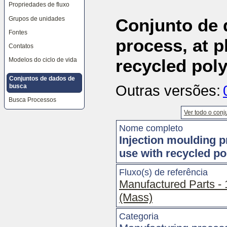
Propriedades de fluxo
as
ferramentas
Grupos de unidades
Conjunto de 
do
site,
Fontes
o
process, at pl
seletor
Contatos
de
idiomas
recycled pol
Modelos do ciclo de vida
e
o
caminho
Conjuntos de dados de
de
Outras versões:
busca
navegação
Busca Processos
Ver todo o conj
Nome completo
Injection moulding pr
use with recycled p
Fluxo(s) de referência
Manufactured Parts - 1
(Mass)
Categoria